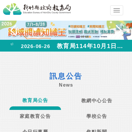
跳
Toggl
到
navig
主
要
內
教育局114年10月1日至10月23日之公告，請至教育局臨時網站查詢
容
2026-06-26
區
塊
訊息公告
News
教育局公告
教網中心公告
家庭教育公告
學校公告
今日行事曆
焦點新聞