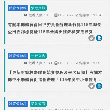
體育保健科
活動資訊
觀看人數：
105
115-07-22
公告編號：
91648
有關本縣體育會田徑委員會辦理新竹縣115年縣長
盃田徑錦標賽暨115年全國田徑錦標賽選拔賽，本
局同意核予裁判公假登記，請查照。
體育保健科
一般公告
觀看人數：
241
115-07-30
公告編號：
91750
【更新射箭校際聯賽競賽規程及報名日期】有關本
縣中小學體育促進會辦理「115年度中小學體育活
動校際聯賽」下半年度聯賽行事曆及競賽規程各一
份，請各校踴躍報名參加，本局同意核予裁判、工
作人員及帶隊老師公(差)假登記，詳如說明，請查
體育保健科
活動資訊
照。