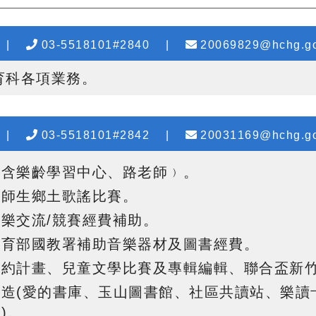
|
03-5518101#2840
|
20069829@hchg.go
育科各項業務。
|
03-5518101#2842
|
20031169@hchg.go
﹙含樂齡學習中心、路老師﹚。
及師生鄉土歌謠比賽
。
樂交流/競賽經費補助
。
教育部國教署補助音樂器材及圖書經費
。
有約計畫、兒童文學比賽及專輯編輯、聯合盃新
造(愛的書庫、玉山圖書館、社區共讀站、樂讀
)
。