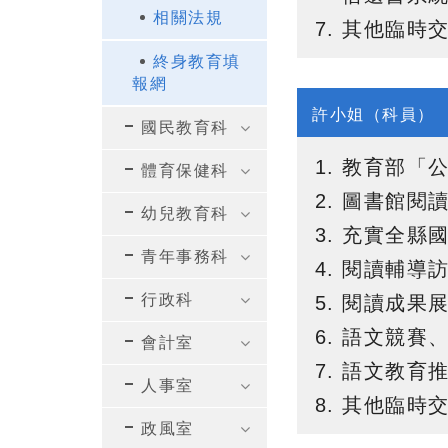
相關法規
其他臨時
終身教育填
報網
許小姐（科員）
國民教育科
教育部「公
體育保健科
圖書館閱
幼兒教育科
充實全縣
青年事務科
閱讀輔導
行政科
閱讀成果展
語文競賽
會計室
語文教育
人事室
其他臨時
政風室