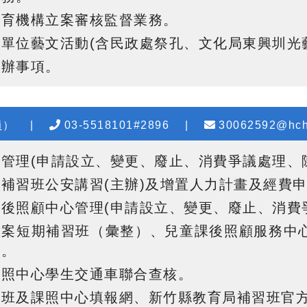
教育機構立案審核監督業務。
單位藝文活動(含民政處祭孔、文化局東興圳光
交辦事項。
員）
|
03-5518101#2896
|
30062592@hch
管理(申請設立、變更、廢止、消費爭議處理、
補習班公安講習(主辦)及增置人力計畫及經費
後照顧中心管理(申請設立、變更、廢止、消費
立案短期補習班（彙整）、兒童課後照顧服務中
務。
課照中心學生交通車聯合查核。
習班及課照中心填報網、新竹縣教育局補習班官