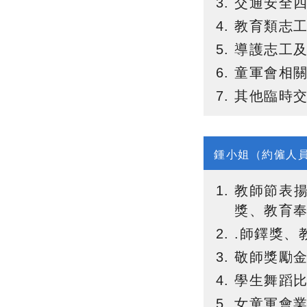
交通安全
教育類志
導護志工
童軍會相
其他臨時
鍾小姐（約僱人
教師節表
獎、教育
.師鐸獎、
敬師獎勵
學生舞蹈
女童軍會