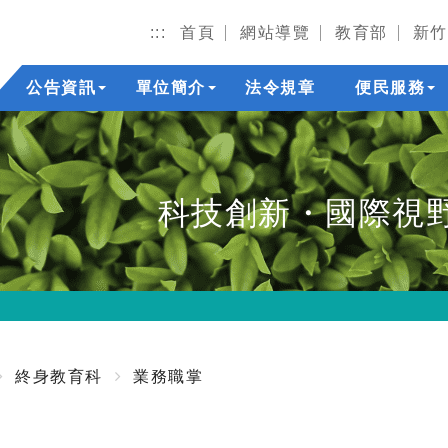
:::
首頁
網站導覽
教育部
新竹
公告資訊
單位簡介
法令規章
便民服務
科技創新・國際視
終身教育科
業務職掌