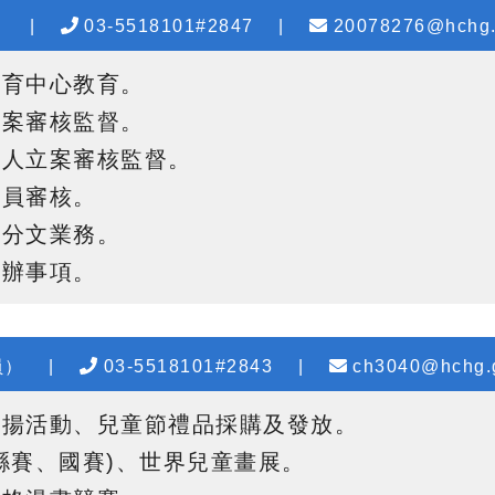
）
|
03-5518101#2847
|
20078276@hchg.
教育中心教育
。
立案審核監督
。
法人立案審核監督
。
職員審核
。
、分文業務
。
交辦事項。
員）
|
03-5518101#2843
|
ch3040@hchg.g
表揚活動、兒童節禮品採購及發放
。
縣賽、國賽)、世界兒童畫展
。