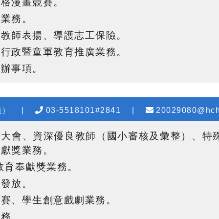
四格漫畫競賽
。
工業務
。
及教師表揚、導護志工保險
。
關行政暨童軍教育推廣業務
。
交辦事項。
員）
|
03-5518101#2841
|
20029080@hch
揚大會、資深優良教師（國小審核及彙整）、特
奉獻獎業務。
教育奉獻獎業務
。
金發放。
比賽、學生創意戲劇業務。
業務。