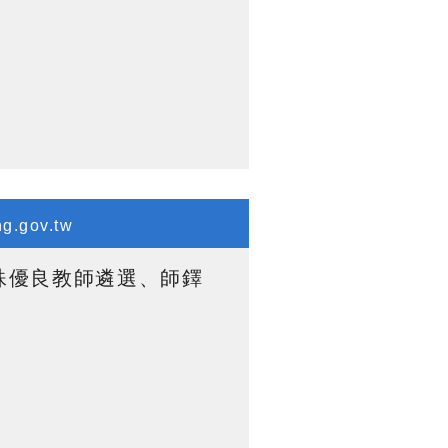
g.gov.tw
殊優良教師遴選、師鐸