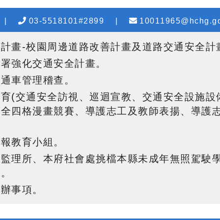
|
03-5518101#2899
|
10011965@hchg.go
計畫-校園周邊道路改善計畫及道路交通安全計
教署強化交通安全計畫
。
交通車管理稽查。
育(交通安全訪視、巡迴宣教、交通安全設施設
安全四格漫畫競賽、導護志工及教師表揚、導護
會報教育小組
。
監理所、本府社會處挑檔本縣未成年無照駕駛學
口。
交辦事項。