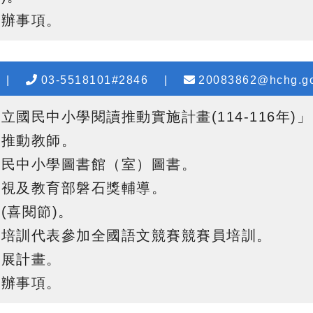
交辦事項。
|
03-5518101#2846
|
20083862@hchg.go
立國民中小學閱讀推動實施計畫(114-116年)」
讀推動教師
。
國民中小學圖書館（室）圖書
。
訪視及教育部磐石獎輔導
。
(喜閱節)
。
、培訓代表參加全國語文競賽競賽員培訓
。
推展計畫
。
交辦事項。