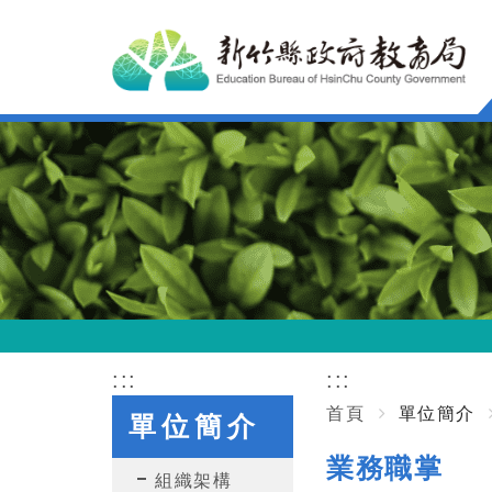
跳
到
主
要
內
容
區
塊
:::
:::
首頁
單位簡介
單位簡介
業務職掌
組織架構