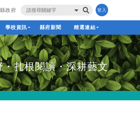
縣政府
登入
學校資訊
縣府新聞
精選連結
野・扎根閱讀・深耕藝文