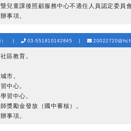
暨兒童課後照顧服務中心不適任人員認定委員會
交辦事項。
師）
|
03-5518101#2845
|
20022720@hch
、社區教育
。
。
型城市
。
學習中心
。
能學習中心
。
教師獎勵金發放（國中審核）
。
交辦事項。