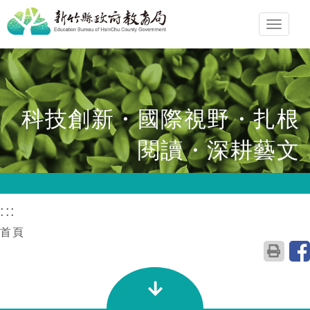
跳
Toggl
到
navig
主
要
內
容
科技創新・國際視野・扎根
區
閱讀・深耕藝文
塊
:::
首頁