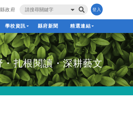
縣政府
登入
學校資訊
縣府新聞
精選連結
野・扎根閱讀・深耕藝文