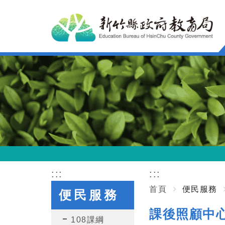
跳
到
主
要
內
容
區
塊
:::
:::
首頁
便民服務
便民服務
課後照顧中
108課綱