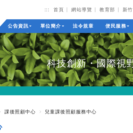
:::
首頁
網站導覽
教育部
新竹
公告資訊
單位簡介
法令規章
便民服務
科技創新・國際視
課後照顧中心
兒童課後照顧服務中心
心