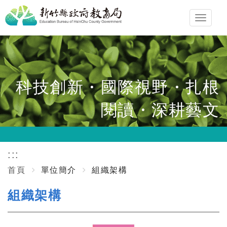
跳
Toggl
到
navig
主
要
內
容
科技創新・國際視野・扎根
區
閱讀・深耕藝文
塊
:::
首頁
單位簡介
組織架構
組織架構