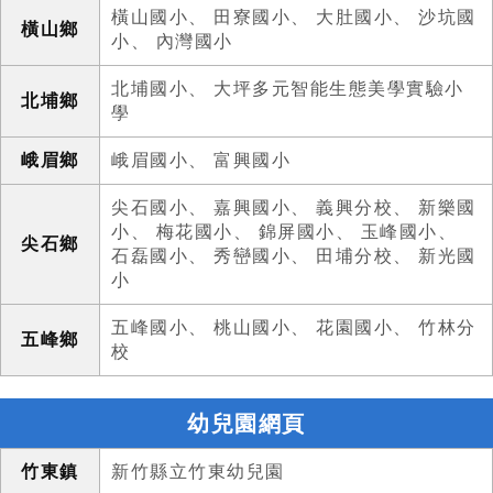
橫山國小
、
田寮國小
、
大肚國小
、
沙坑國
橫山鄉
小
、
內灣國小
北埔國小
、
大坪多元智能生態美學實驗小
北埔鄉
學
峨眉鄉
峨眉國小
、
富興國小
尖石國小
、
嘉興國小
、
義興分校
、
新樂國
小
、
梅花國小
、
錦屏國小
、
玉峰國小
、
尖石鄉
石磊國小
、
秀巒國小
、
田埔分校
、
新光國
小
五峰國小
、
桃山國小
、
花園國小
、
竹林分
五峰鄉
校
幼兒園網頁
竹東鎮
新竹縣立竹東幼兒園