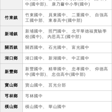
中(國中部)
、
康乃薾中小學(國中)
竹東國中
、
員東國中
、
二重國中
、
自強高
竹東鎮
工國中部
、
東泰高中(國中部)
新埔國中
、
照門國中
、
北平華德福實驗學
新埔鎮
校(國中)
、
內思高工(國中部)
關西鎮
關西國中
、
石光國中
、
富光國中
湖口鄉
湖口國中
、
新湖國中
、
中正國中
新豐國中
、
精華國中
、
忠孝國中
、
仰德高
新豐鄉
中(國中部)
、
忠信高中(國中部)
寶山鄉
寶山國中
、
莒光分部
芎林鄉
芎林國中
橫山鄉
橫山國中
、
華山國中