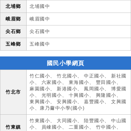
北埔鄉
北埔國中
峨眉鄉
峨眉國中
尖石鄉
尖石國中
五峰鄉
五峰國中
國民小學網頁
竹仁國小
、
竹北國小
、
中正國小
、
新社國
小
、
六家國小
、
東海國小
、
豐田國小
、
麻園國小
、
新港國小
、
鳳岡國小
、
博愛國
竹北市
小
、
光明國小
、
十興國小
、
興隆國小
、
東興國小
、
安興國小
、
嘉豐國小
、
文興國
小
、
康乃薾中小學(國小)
竹東國小
、
大同國小
、
陸豐國小
、
中山國
竹東鎮
小
、
員崠國小
、
二重國小
、
竹中國小
、