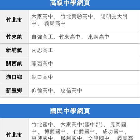
高級中學網頁
六家高中
、
竹北實驗高中
、
陽明交大附
竹北市
中
、
義民高中
竹東鎮
自強高工
、
竹東高中
、
東泰高中
新埔鎮
內思高工
關西鎮
關西高中
湖口鄉
湖口高中
新豐鄉
仰德高中
、
忠信高中
國民中學網頁
竹北國中
、
六家高中(國中部)
、
鳳岡國
中
、
博愛國中
、
仁愛國中
、
成功國中
、
竹北市
東興國中
、
勝利國中
、
文興國中
、
義民高