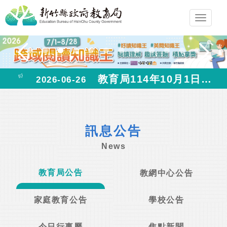
跳
Toggl
到
navig
主
要
內
教育局114年10月1日至10月23日之公告，請至教育局臨時網站查詢
容
2026-06-26
區
塊
訊息公告
News
教育局公告
教網中心公告
家庭教育公告
學校公告
今日行事曆
焦點新聞